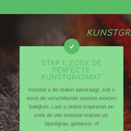
KUNSTGR
STAP 1: ZOEK DE
PERFECTE
KUNSTGRASMAT
Voordat u de stalen aanvraagt, zult u
eerst de verschillende soorten moeten
bekijken. Laat u online inspireren en
zoek de vier mooiste matten uit.
Speelgras, gekleurd- of