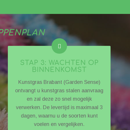
PPENPLAN
STAP 3: WACHTEN OP
BINNENKOMST
Kunstgras Brabant (Garden Sense)
ontvangt u kunstgras stalen aanvraag
en zal deze zo snel mogelijk
verwerken. De levertijd is maximaal 3
dagen, waarnu u de soorten kunt
voelen en vergelijken.