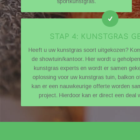
sportkunstgras.
STAP 4: KUNSTGRAS 
Heeft u uw kunstgras soort uitgekozen? Kom 
de showtuin/kantoor. Hier wordt u geholpe
kunstgras experts en wordt er samen gek
oplossing voor uw kunstgras tuin, balkon o
kan er een nauwkeurige offerte worden sa
project. Hierdoor kan er direct een deal