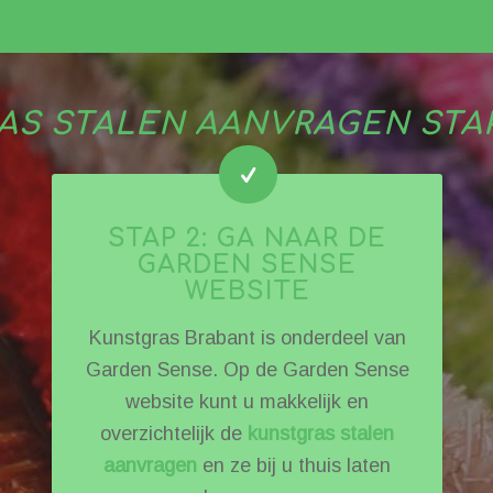
AS STALEN AANVRAGEN STA
STAP 2: GA NAAR DE
GARDEN SENSE
WEBSITE
Kunstgras Brabant is onderdeel van
Garden Sense. Op de Garden Sense
website kunt u makkelijk en
overzichtelijk de
kunstgras stalen
aanvragen
en ze bij u thuis laten