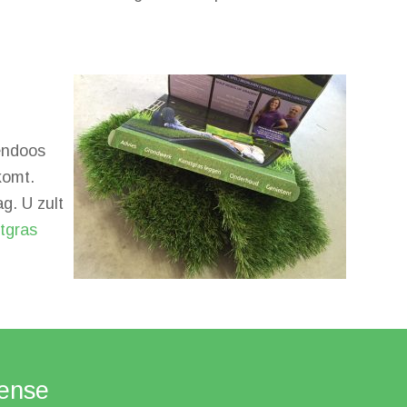
lendoos
komt.
g. U zult
tgras
Sense