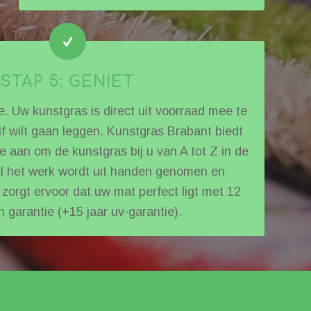
STAP 5: GENIET
. Uw kunstgras is direct uit voorraad mee te
f wilt gaan leggen. Kunstgras Brabant biedt
e aan om de kunstgras bij u van A tot Z in de
 Al het werk wordt uit handen genomen en
zorgt ervoor dat uw mat perfect ligt met 12
garantie (+15 jaar uv-garantie).