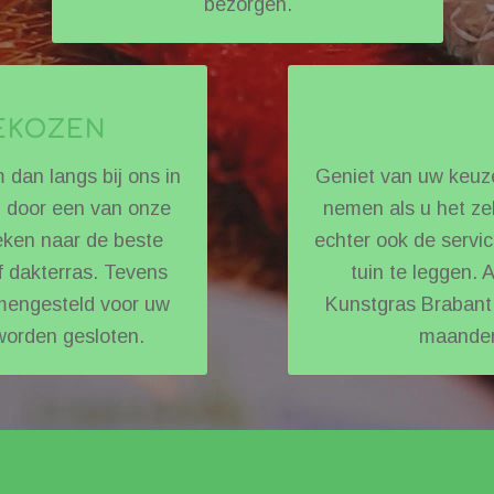
bezorgen.
GEKOZEN
dan langs bij ons in
Geniet van uw keuze
n door een van onze
nemen als u het zel
eken naar de beste
echter ook de servic
f dakterras. Tevens
tuin te leggen.
mengesteld voor uw
Kunstgras Brabant 
 worden gesloten.
maanden 