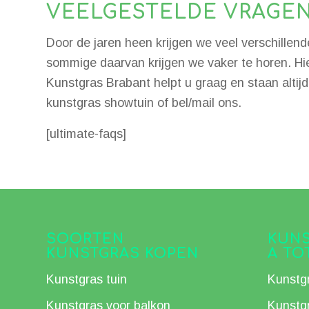
VEELGESTELDE VRAGE
Door de jaren heen krijgen we veel verschillende
sommige daarvan krijgen we vaker te horen. Hi
Kunstgras Brabant helpt u graag en staan altij
kunstgras showtuin of bel/mail ons.
[ultimate-faqs]
SOORTEN
KUNS
KUNSTGRAS KOPEN
A TO
Kunstgras tuin
Kunstg
Kunstgras voor balkon
Kunstg